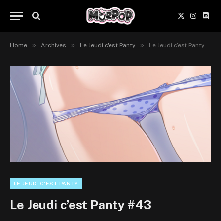
X
Instagr
Disc
(Twitter)
»
»
»
Home
Archives
Le Jeudi c'est Panty
Le Jeudi c’est Panty #43
LE JEUDI C'EST PANTY
Le Jeudi c’est Panty #43