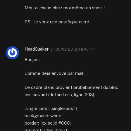
Moi j’ai chaud chez moi même en short !
P.S : Je veux une pastèque carré.
HeadQuaker
on
05/02/2012 0 h 00 min
Bonjour,
Comme déjà envoyé par mail .
Le cadre blanc provient probablement du bloc
css suivant (default.css, ligne 203):
.single .post, .single-post {
background: white;
border: 1px solid #CCC;
margin: 0 10px 10px 0;