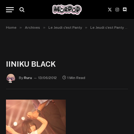
X
Instagr
Disc
(Twitter)
»
»
»
Home
Archives
Le Jeudi c'est Panty
Le Jeudi c’est Panty #49
IINIKU BLACK
By
Ruru
13/06/2012
1 Min Read