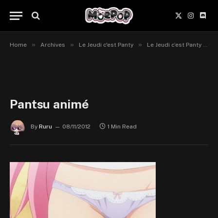
X
Instagr
Disc
(Twitter)
»
»
»
Home
Archives
Le Jeudi c'est Panty
Le Jeudi c’est Panty #57
Pantsu animé
By
Ruru
08/11/2012
1 Min Read