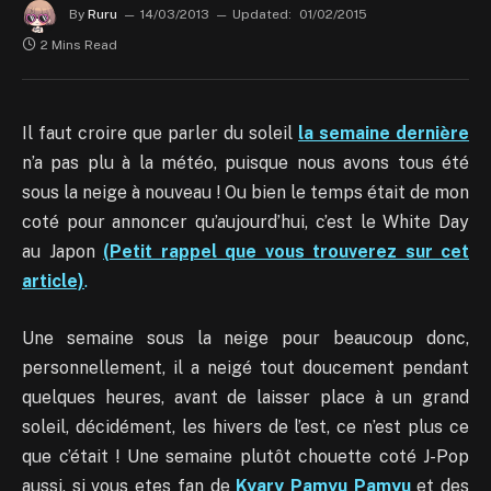
By
Ruru
14/03/2013
Updated:
01/02/2015
2 Mins Read
Il faut croire que parler du soleil
la semaine dernière
n’a pas plu à la météo, puisque nous avons tous été
sous la neige à nouveau ! Ou bien le temps était de mon
coté pour annoncer qu’aujourd’hui, c’est le White Day
au Japon
(Petit rappel que vous trouverez sur cet
article)
.
Une semaine sous la neige pour beaucoup donc,
personnellement, il a neigé tout doucement pendant
quelques heures, avant de laisser place à un grand
soleil, décidément, les hivers de l’est, ce n’est plus ce
que c’était ! Une semaine plutôt chouette coté J-Pop
aussi, si vous etes fan de
Kyary Pamyu Pamyu
et des