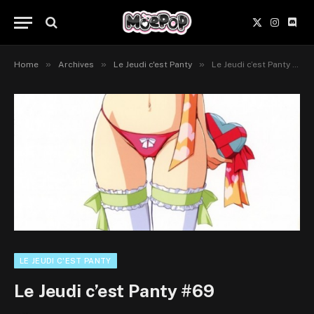
X
Instagr
Disc
(Twitter)
»
»
»
Home
Archives
Le Jeudi c'est Panty
Le Jeudi c’est Panty #69
LE JEUDI C'EST PANTY
Le Jeudi c’est Panty #69