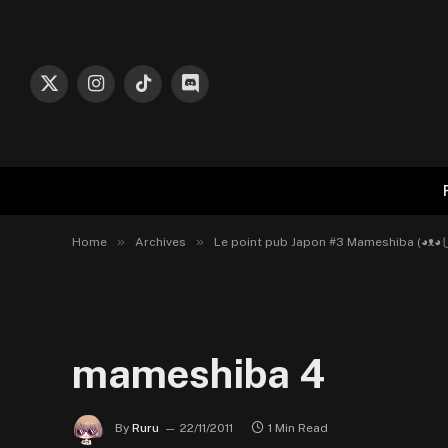
X
Instagram
TikTok
Discord
(Twitter)
»
»
Home
Archives
Le point pub Japon #3 Mameshiba (◕ᴥ◕し
mameshiba 4
By
Ruru
22/11/2011
1 Min Read