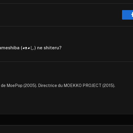
ameshiba (◕ᴥ◕し) ne shiteru?
e de MoePop (2005). Directrice du MOEKKO PROJECT (2015).