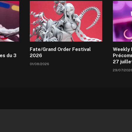
Fate/Grand Order Festival
Weekly 
es du 3
2026
Précomm
27 juill
01/08/2026
29/07/202