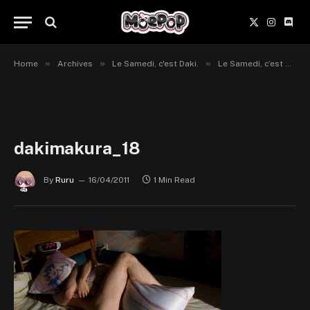
X
Instagr
Disc
(Twitter)
»
»
»
Home
Archives
Le Samedi, c'est Daki.
Le Samedi, c’est Daki ! #20
dakimakura_18
By
Ruru
16/04/2011
1 Min Read