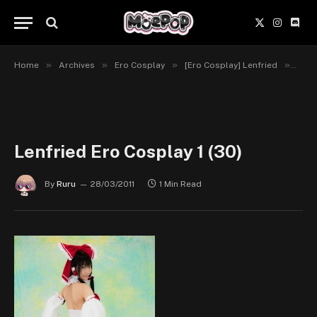
X
Instagr
Disc
(Twitter)
»
»
»
»
Home
Archives
Ero Cosplay
[Ero Cosplay] Lenfried
Lenf
Lenfried Ero Cosplay 1 (30)
By
Ruru
28/03/2011
1 Min Read