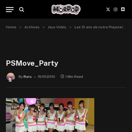
X
Instagr
Disc
(Twitter)
»
»
»
Home
Archives
Jeux Vidéo
Les 15 ans de notre Playstation.
PSMove_Party
By
Ruru
15/10/2010
1 Min Read