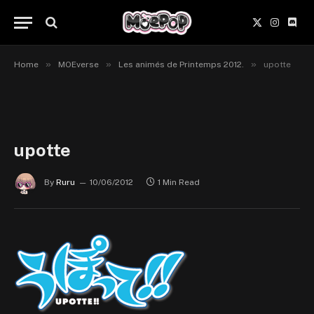
X
Instagr
Disc
(Twitter)
»
»
»
Home
MOEverse
Les animés de Printemps 2012.
upotte
upotte
By
Ruru
10/06/2012
1 Min Read