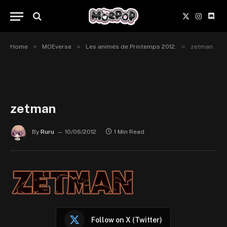
X
Instagr
Disc
(Twitter)
»
»
»
Home
MOEverse
Les animés de Printemps 2012.
zetman
zetman
By
Ruru
10/06/2012
1 Min Read
Follow on X (Twitter)