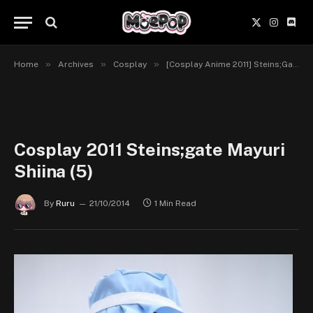
X
Instagr
Disc
(Twitter)
»
»
»
Home
Archives
Cosplay
[Cosplay Anime 2011] Steins;Gate
Cosplay 2011 Steins;gate Mayuri
Shiina (5)
By
Ruru
21/10/2014
1 Min Read