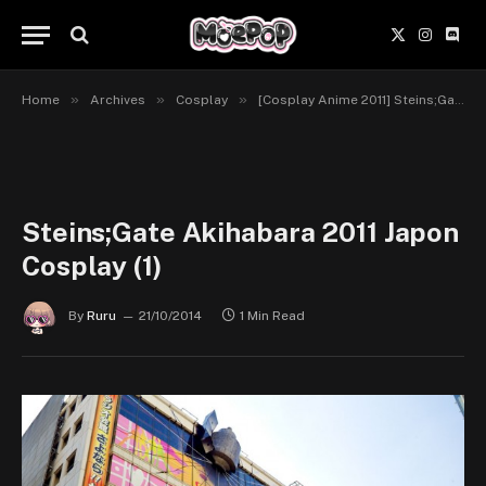
X
Instagr
Disc
(Twitter)
»
»
»
Home
Archives
Cosplay
[Cosplay Anime 2011] Steins;Gate
Steins;Gate Akihabara 2011 Japon
Cosplay (1)
By
Ruru
21/10/2014
1 Min Read