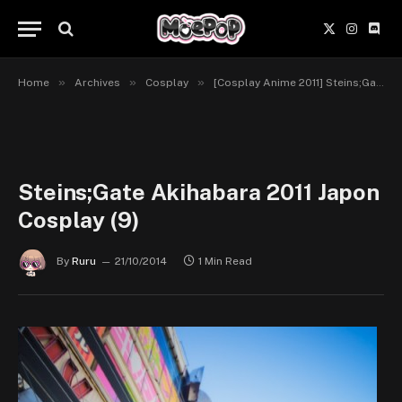
X
Instagr
Disc
(Twitter)
»
»
»
Home
Archives
Cosplay
[Cosplay Anime 2011] Steins;Gate
Steins;Gate Akihabara 2011 Japon
Cosplay (9)
By
Ruru
21/10/2014
1 Min Read