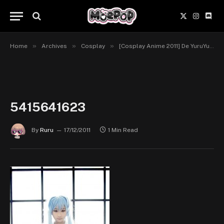
X
Instagr
Disc
(Twitter)
»
»
»
Home
Archives
Cosplay
[Cosplay Anime 2011] De YuruYuri à Blood-C… [Mix]
5415641623
By
Ruru
17/12/2011
1 Min Read