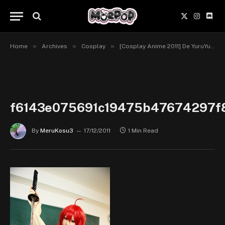
X
Instagr
Disc
(Twitter)
»
»
»
Home
Archives
Cosplay
[Cosplay Anime 2011] De YuruYuri à Blood-C… [Mix]
f6143e075691c19475b47674297f
By
MeruKosu3
17/12/2011
1 Min Read