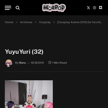
X
Instagr
Disc
(Twitter)
»
»
»
Home
Archives
Cosplay
[Cosplay Anime 2011] De YuruYuri à Blood-C… [Mix]
YuyuYuri (32)
By
Ruru
16/12/2011
1 Min Read