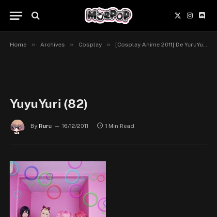
X
Instagr
Disc
(Twitter)
»
»
»
Home
Archives
Cosplay
[Cosplay Anime 2011] De YuruYuri à Blood-C… [Mix]
YuyuYuri (82)
By
Ruru
16/12/2011
1 Min Read