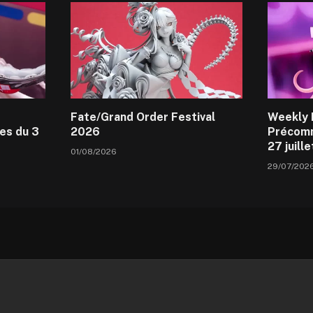
Fate/Grand Order Festival
Weekly 
es du 3
2026
Précomm
27 juill
01/08/2026
29/07/202