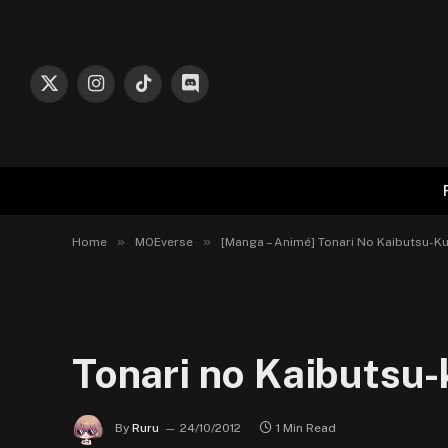
X
Instagram
TikTok
Discord
(Twitter)
»
»
Home
MOEverse
[Manga – Animé] Tonari No Kaibutsu-Ku
Tonari no Kaibutsu
By
Ruru
24/10/2012
1 Min Read