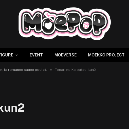
FIGURE
EVENT
MOEVERSE
MOEKKO PROJECT
»
n, la romance sauce poulet.
Tonari no Kaibutsu-kun2
-kun2