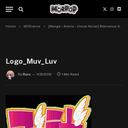
X
Instagr
Disc
(Twitter)
»
»
Home
MOEverse
[Manga – Anime – Visual Novel] Bienvenue dans l’univers de Muv Luv
Logo_Muv_Luv
By
Ruru
11/12/2012
1 Min Read