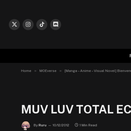
X
Instagram
TikTok
Discord
(Twitter)
»
»
Home
MOEverse
[Manga – Anime – Visual Novel] Bienven
MUV LUV TOTAL ECL
By
Ruru
10/12/2012
1 Min Read