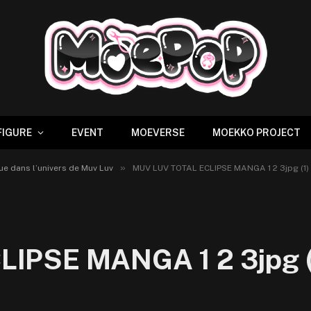
FIGURE
EVENT
MOEVERSE
MOEKKO PROJECT
»
ue dans l’univers de Muv Luv
MUV LUV TOTAL ECLIPSE MANGA 1 2 3jpg (1)
IPSE MANGA 1 2 3jpg (