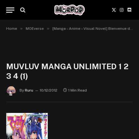
X
Instagr
Disc
(Twitter)
»
»
Home
MOEverse
[Manga – Anime – Visual Novel] Bienvenue dans l’univers de Muv Luv
MUVLUV MANGA UNLIMITED 1 2
3 4 (1)
By
Ruru
10/12/2012
1 Min Read