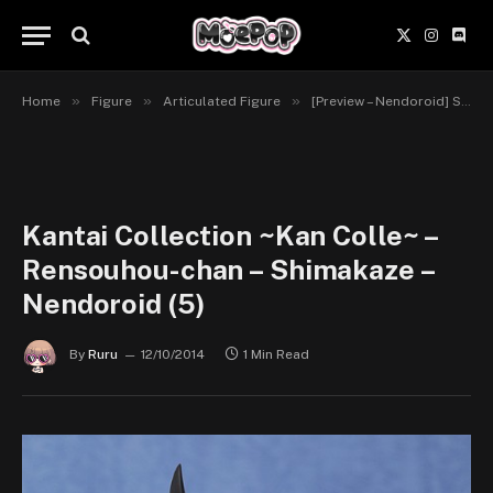
X
Instagr
Disc
(Twitter)
»
»
»
Home
Figure
Articulated Figure
[Preview – Nendoroid] Shimakaze – Kantai Collection – Good Smile Company
Kantai Collection ~Kan Colle~ –
Rensouhou-chan – Shimakaze –
Nendoroid (5)
By
Ruru
12/10/2014
1 Min Read