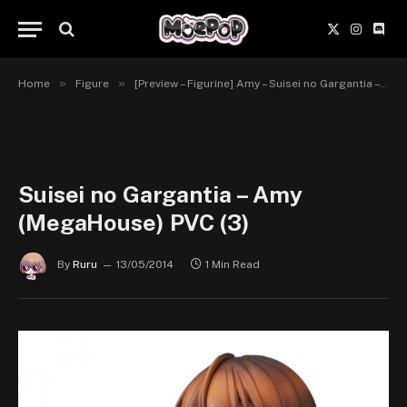
X
Instagr
Disc
(Twitter)
»
»
Home
Figure
[Preview – Figurine] Amy – Suisei no Gargantia – MegaHouse
Suisei no Gargantia – Amy
(MegaHouse) PVC (3)
By
Ruru
13/05/2014
1 Min Read