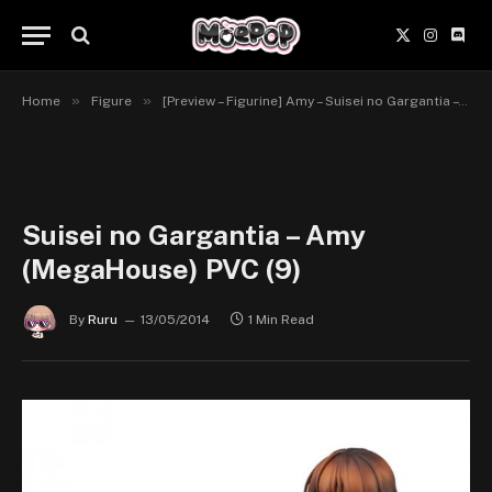
X
Instagr
Disc
(Twitter)
»
»
Home
Figure
[Preview – Figurine] Amy – Suisei no Gargantia – MegaHouse
Suisei no Gargantia – Amy
(MegaHouse) PVC (9)
By
Ruru
13/05/2014
1 Min Read