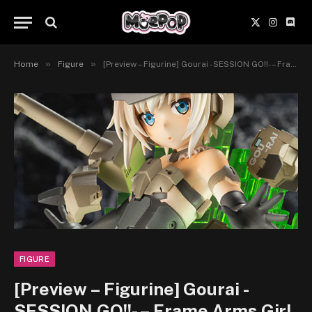
X
Instagr
Disc
(Twitter)
»
»
Home
Figure
[Preview – Figurine] Gourai -SESSION GO!!- – Frame Arms Girl – Kotobukiya
FIGURE
[Preview – Figurine] Gourai -
SESSION GO!!- – Frame Arms Girl