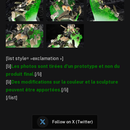
[list style= »exclamation »]
[li]
Les photos sont tirées d’un prototype et non du
produit final.
[/li]
[li]
Des modifications sur la couleur et la sculpture
peuvent être apportées.
[/li]
[/list]
Follow on X (Twitter)