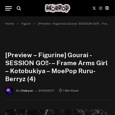
X
Instagr
Disc
(Twitter)
»
»
Home
Figure
[Preview – Figurine] Gourai -SESSION GO!!- – Frame Arms Girl – Kotobukiya
[Preview – Figurine] Gourai -
SESSION GO!!- – Frame Arms Girl
– Kotobukiya – MoePop Ruru-
Berryz (4)
By
Otakyun
21/09/2017
1 Min Read