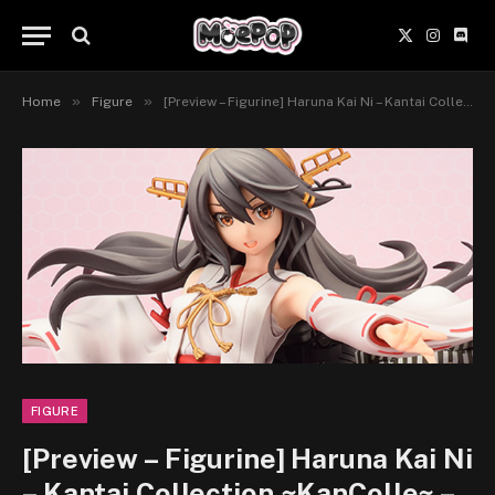
X
Instagr
Disc
(Twitter)
»
»
Home
Figure
[Preview – Figurine] Haruna Kai Ni – Kantai Collection ~KanColle~ – Amakuni
FIGURE
[Preview – Figurine] Haruna Kai Ni
– Kantai Collection ~KanColle~ –