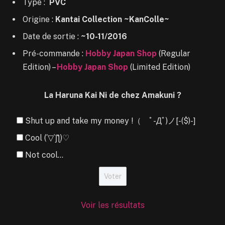
Type :
PVC
Origine :
Kantai Collection ~KanColle~
Date de sortie :
~10-11/2016
Pré-commande :
Hobby Japan Shop
(Regular
Edition) –
Hobby Japan Shop
(Limited Edition)
La Haruna Kai Ni de chez Amakuni ?
Shut up and take my money !（ ﾟ-Дﾟ)ノ[-($)-]
Cool (´▽`ʃƪ)♡
Not cool...
Voir les résultats