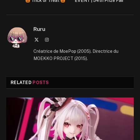
Trick or Treat
EVENT | 54th Prize Fair
Ruru
X
Instagram
(Twitter)
Créatrice de MoePop (2005). Directrice du
MOEKKO PROJECT (2015).
RELATED
POSTS