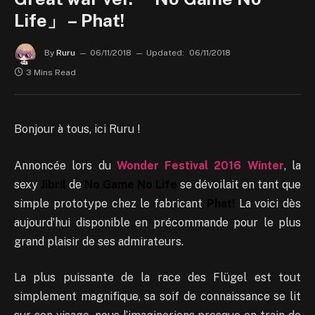
Life」 – Phat!
By
Ruru
06/11/2018
Updated:
06/11/2018
3 Mins Read
Bonjour à tous, ici Ruru !
Annoncée lors du
Wonder Festival 2016 Winter
, la
sexy
Jibril
de
No Game No Life
se dévoilait en tant que
simple prototype chez le fabricant
Phat!
La voici dès
aujourd’hui disponible en précommande pour le plus
grand plaisir de ses admirateurs.
La plus puissante de la race des Flügel est tout
simplement magnifique, sa soif de connaissance se lit