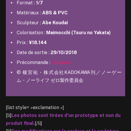
Format :
1/7
Matériaux :
ABS & PVC
Sculpteur :
Abe Koudai
Colorisation :
Maimocchi (Tsuru no Yakata)
Prix :
¥18.144
Date de sortie :
29/10/2018
Précommande :
CDJapan
© 榎宮祐・株式会社KADOKAWA刊／ノーゲー
ム・ノーライフ ゼロ製作委員会
[list style= »exclamation »]
[li]
Les photos sont tirées d’un prototype et non du
produit final.
[/li]