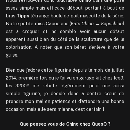
Nous retrouvons donc l’adorable
Chino
dans une pose
assez simple mais efficace, débout, portant à bout de
bras
Tippy
l’étrange boule de poil mascotte de la série.
Notre petite miss Capuccino (
Kafū Chino
→
Kapuchīno)
est à croquer et ne semble avoir aucun défaut
apparent aussi bien du côté de la sculpture que de la
colorisation. A noter que son béret s’enlève à votre
guise.
Bien que j’adore cette figurine depuis le mois de juillet
2014, première fois ou je l’ai vu en garage kit chez Ice9,
les 9200Y me rebute légèrement pour une aussi
simple figurine, je décide donc à contre cœur de
prendre mon mal en patience et d’attendre une bonne
occasion, mais elle sera mienne, c’est certain !
Que pensez vous de Chino chez QuesQ ?