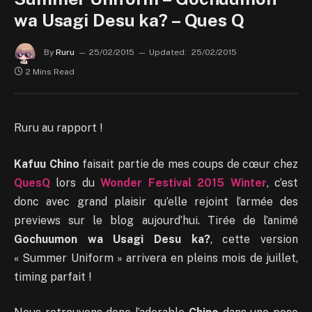
wa Usagi Desu ka? – Ques Q
By
Ruru
25/02/2015
Updated:
25/02/2015
2 Mins Read
Ruru au rapport !
Kafuu Chino
faisait partie de mes coups de cœur chez
QuesQ
lors du
Wonder Festival 2015 Winter
, c’est
donc avec grand plaisir qu’elle rejoint l’armée des
previews sur le blog aujourd’hui. Tirée de l’animé
Gochuumon wa Usagi Desu ka?
, cette version
« Summer Uniform » arrivera en pleins mois de juillet,
timing parfait !