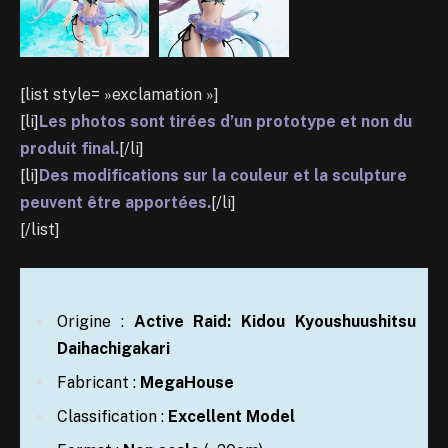
[list style= »exclamation »]
[li]
Les photos sont tirées d’un prototype et non du
produit final.
[/li]
[li]
Des modifications sur la couleur et la sculpture
peuvent être apportées.
[/li]
[/list]
Origine :
Active Raid: Kidou Kyoushuushitsu
Daihachigakari
Fabricant :
MegaHouse
Classification :
Excellent Model