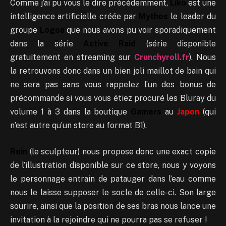
Comme j’ai pu vous le dire précédemment,
Liko
est une
intelligence artificielle créée par
Mythos
le leader du
groupe
Logos
que nous avons pu voir sporadiquement
dans la série
Active Raid
(série disponible
gratuitement en streaming sur
Crunchyroll.fr
). Nous
la retrouvons donc dans un bien joli maillot de bain qui
ne sera pas sans vous rappelez l’un des bonus de
précommande si vous vous étiez procuré les Bluray du
volume 1 à 3 dans la boutique
Gamers
au
Japon
(qui
n’est autre qu’un store au format B1).
Roin
(le sculpteur) nous propose donc une exact copie
de l’illustration disponible sur ce store, nous y voyons
le personnage entrain de patauger dans l’eau comme
nous le laisse supposer le socle de celle-ci. Son large
sourire, ainsi que la position de ses bras nous lance une
invitation à la rejoindre qui ne pourra pas se refuser !