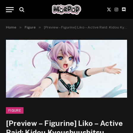
X
Instagr
Disc
(Twitter)
»
»
Home
Figure
[Preview – Figurine] Liko – Active Raid: Kidou Kyoushuushitsu Daihachigakari – MegaHouse
FIGURE
[Preview – Figurine] Liko – Active
Raid: Kidou Kyoushuushitsu