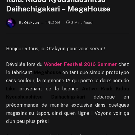
Daihachigakari – MegaHouse
By
Otakyun
11/11/2016
3 Mins Read
Bonjour à tous, ici Otakyun pour vous servir !
Dévoilée lors du
Wonder Festival 2016 Summer
chez
le fabricant
Megahouse
en tant que simple prototype
sans couleur, la mignonne IA qui porte le doux nom de
Liko
provenant de la licence
Active Raid: Kidou
Kyoushuushitsu Daihachigakari
débarque en
précommande de manière exclusive dans quelques
magasins au Japon, ainsi qu’en ligne ! Voyons voir ça
d’un peu plus près !