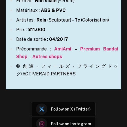
Format :
Non scale
(~20cm)
Matériaux :
ABS & PVC
Artistes :
Roin
(Sculpteur) –
Tc
(Colorisation)
Prix :
¥11.000
Date de sortie :
04/2017
Précommande :
AmiAmi
–
Premium Bandai
Shop
–
Autres shops
© 創通・フィールズ・フライングドッ
グ/ACTIVERAID PARTNERS
Follow on X (Twitter)
Follow on Instagram