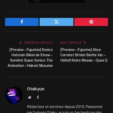
Facebook
Twitter
Pinterest
PREVIOUS ARTICLE
NEXT ARTICLE
[Preview – Figurine] Sonico
[Preview – Figurine] Alice
Holstein Bikini de Straw –
Cartelet British Battle Ver. –
SoniAni: Super Sonico The
Hello!! Kiniro Mosaic – Ques Q
Animation – Hakoiri Musume
Otakyun
Website
Facebook
Rédacteur et serviteur depuis 2013. Passionné
par l'univers Otaku, je suis un fan hardcore des