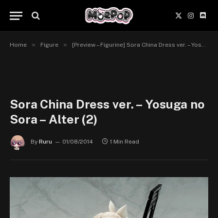
X
Instagr
Disc
(Twitter)
»
»
Home
Figure
[Preview – Figurine] Sora China Dress ver. – Yosuga no Sora – Alter
Sora China Dress ver. – Yosuga no
Sora – Alter (2)
By
Ruru
01/08/2014
1 Min Read