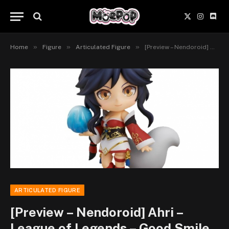
X
Instagr
Disc
(Twitter)
»
»
»
Home
Figure
Articulated Figure
[Preview – Nendoroid] Ahri – League of Legends – Good Smile Company
ARTICULATED FIGURE
[Preview – Nendoroid] Ahri –
League of Legends – Good Smile