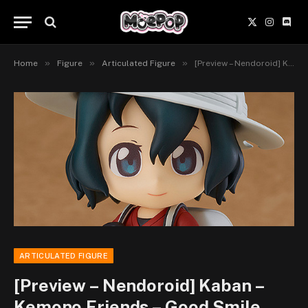
X
Instagr
Disc
(Twitter)
»
»
»
Home
Figure
Articulated Figure
[Preview – Nendoroid] Kaban – Kemono Friends – Good Smile Company
ARTICULATED FIGURE
[Preview – Nendoroid] Kaban –
Kemono Friends – Good Smile