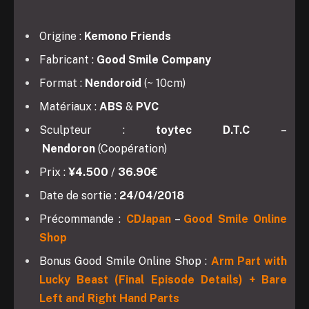
Origine :
Kemono Friends
Fabricant :
Good Smile Company
Format :
Nendoroid
(~ 10cm)
Matériaux :
ABS
&
PVC
Sculpteur :
toytec D.T.C
–
Nendoron
(Coopération)
Prix :
¥4.500
/
36.90€
Date de sortie :
24/04/2018
Précommande :
CDJapan
–
Good Smile Online
Shop
Bonus Good Smile Online Shop :
Arm Part with
Lucky Beast (Final Episode Details) + Bare
Left and Right Hand Parts