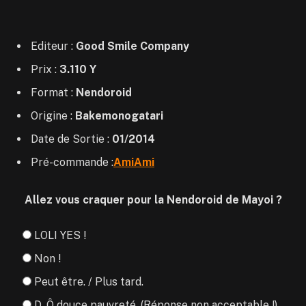
Editeur :
Good Smile Company
Prix :
3.110 Y
Format :
Nendoroid
Origine :
Bakemonogatari
Date de Sortie :
01/2014
Pré-commande :
AmiAmi
Allez vous craquer pour la Nendoroid de Mayoi ?
LOLI YES !
Non !
Peut être. / Plus tard.
D. Ô douce pauvreté. (Réponse non acceptable !)