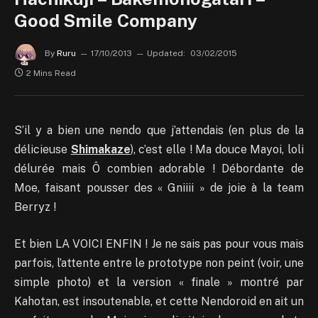
Good Smile Company
By
Ruru
17/10/2013
Updated:
03/02/2015
2 Mins Read
S’il y a bien une nendo que j’attendais (en plus de la
délicieuse
Shimakaze
), c’est elle ! Ma douce Mayoi, loli
délurée mais Ô combien adorable ! Débordante de
Moe, faisant pousser des « Gniiii » de joie à la team
Berryz !
Et bien LA VOICI ENFIN ! Je ne sais pas pour vous mais
parfois, l’attente entre le prototype non peint (voir, une
simple photo) et la version « finale » montré par
Kahotan, est insoutenable, et cette Nendoroid en ait un