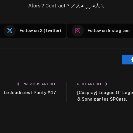
Alors ? Contract ? ／人◕ ‿‿ ◕人＼
Follow on X (Twitter)
Follow on Instagram
PREVIOUS ARTICLE
NEXT ARTICLE
Le Jeudi c’est Panty #47
[Cosplay] League Of Legen
& Sona par les SPCats.