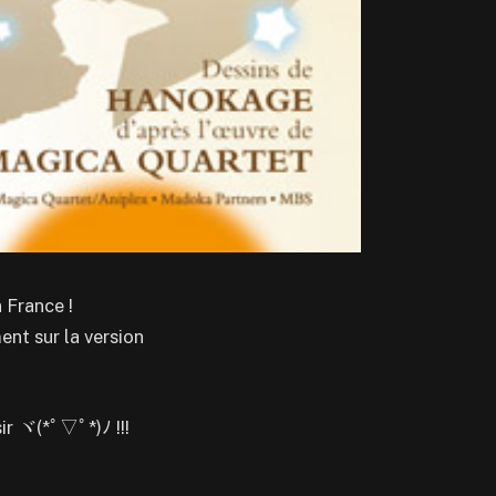
 France !
ent sur la version
ir ヾ(*ﾟ▽ﾟ*)ﾉ !!!