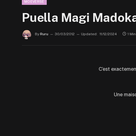
MOEVERSE
Puella Magi Madoka
By
Ruru
30/03/2012
Updated:
11/12/2024
1 Mi
C’est exactement 
Une maison