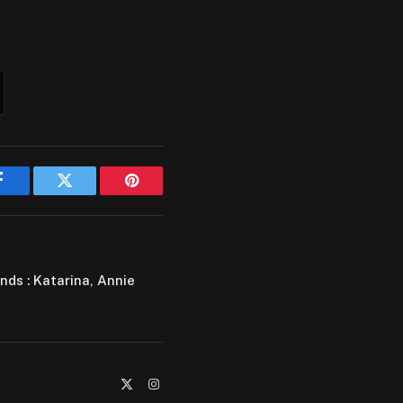
Facebook
Twitter
Pinterest
ds : Katarina, Annie
X
Instagram
(Twitter)