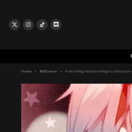
X
Instagram
TikTok
Discord
(Twitter)
»
»
Home
MOEverse
Puella Magi Madoka Magica débarque 