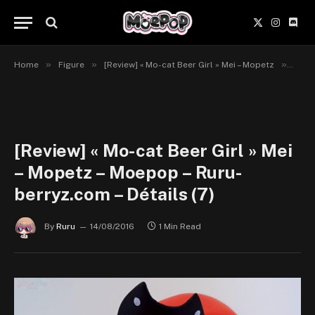
X
Instagr
Disc
(Twitter)
»
»
»
Home
Figure
[Review] « Mo-cat Beer Girl » Mei – Mopetz
[Revi
[Review] « Mo-cat Beer Girl » Mei
– Mopetz – Moepop – Ruru-
berryz.com – Détails (7)
By
Ruru
14/08/2016
1 Min Read