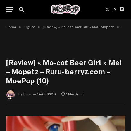
X
Instagr
Disc
(Twitter)
»
»
»
Home
Figure
[Review] « Mo-cat Beer Girl » Mei – Mopetz
[Revi
[Review] « Mo-cat Beer Girl » Mei
– Mopetz – Ruru-berryz.com –
MoePop (10)
By
Ruru
14/08/2016
1 Min Read