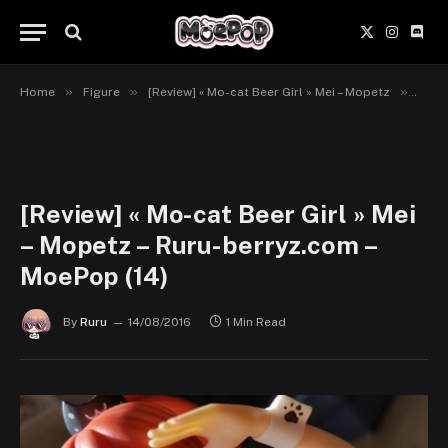
X
Instagr
Disc
(Twitter)
»
»
»
Home
Figure
[Review] « Mo-cat Beer Girl » Mei – Mopetz
[Revi
[Review] « Mo-cat Beer Girl » Mei
– Mopetz – Ruru-berryz.com –
MoePop (14)
By
Ruru
14/08/2016
1 Min Read