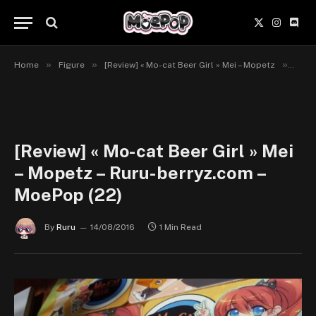
X
Instagr
Disc
(Twitter)
»
»
»
Home
Figure
[Review] « Mo-cat Beer Girl » Mei – Mopetz
[Revi
[Review] « Mo-cat Beer Girl » Mei
– Mopetz – Ruru-berryz.com –
MoePop (22)
By
Ruru
14/08/2016
1 Min Read