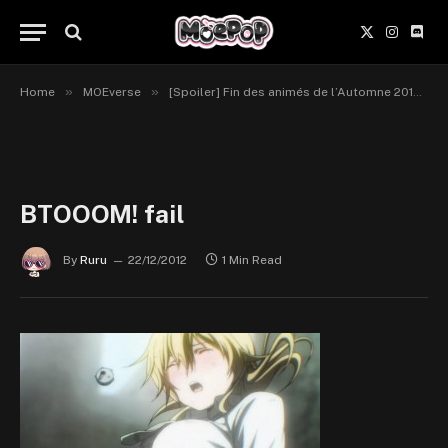
X
Instagr
Disc
(Twitter)
»
»
»
Home
MOEverse
[Spoiler] Fin des animés de l’Automne 2012.
BTOOOM! fail
By
Ruru
22/12/2012
1 Min Read