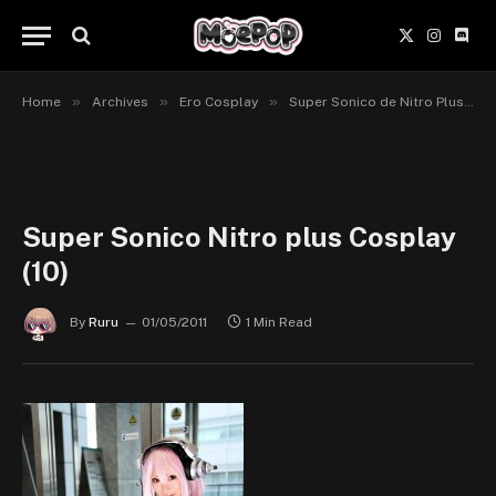
X
Instagr
Disc
(Twitter)
»
»
»
Home
Archives
Ero Cosplay
Super Sonico de Nitro Plus en cosplay, par Remika Tachibana.
Super Sonico Nitro plus Cosplay
(10)
By
Ruru
01/05/2011
1 Min Read