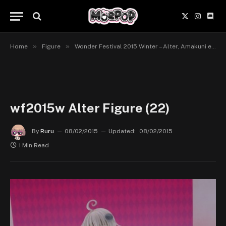
X
Instagr
Disc
(Twitter)
»
»
Home
Figure
Wonder Festival 2015 Winter – Alter, Amakuni et Megahouse
wf2015w Alter Figure (22)
By
Ruru
08/02/2015
Updated:
08/02/2015
1 Min Read