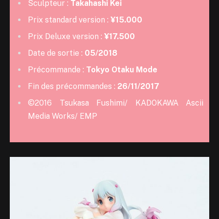
Sculpteur :
Takahashi Kei
Prix standard version :
¥15.000
Prix Deluxe version :
¥17.500
Date de sortie :
05/2018
Précommande :
Tokyo Otaku Mode
Fin des précommandes :
26/11/2017
©2016 Tsukasa Fushimi/ KADOKAWA Ascii
Media Works/ EMP