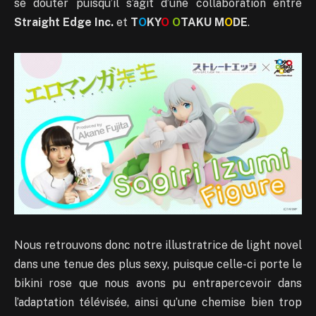
se douter puisqu’il s’agit d’une collaboration entre
Straight Edge Inc.
et
T
O
KY
O
O
TAKU M
O
DE
.
Nous retrouvons donc notre illustratrice de light novel
dans une tenue des plus sexy, puisque celle-ci porte le
bikini rose que nous avons pu entrapercevoir dans
l’adaptation télévisée, ainsi qu’une chemise bien trop