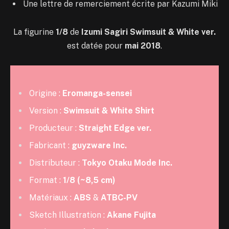
Une lettre de remerciement écrite par Kazumi Miki
La figurine
1/8
de
Izumi Sagiri Swimsuit & White ver.
est datée pour
mai 2018
.
Origine :
Eromanga-sensei
Version :
Swimsuit & White Shirt
Producteur :
Straight Edge ver.
Fabricant :
guyzware Inc.
Distributeur :
Tokyo Otaku Mode Inc.
Format :
1/8 (~8,5 cm)
Matériaux :
ABS
&
ATBC-PV
Sketch Illustration :
Akane Fujita