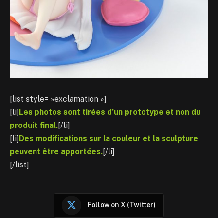
[list style= »exclamation »]
[li]
Les photos sont tirées d’un prototype et non du
produit final.
[/li]
[li]
Des modifications sur la couleur et la sculpture
peuvent être apportées.
[/li]
[/list]
Follow on X (Twitter)