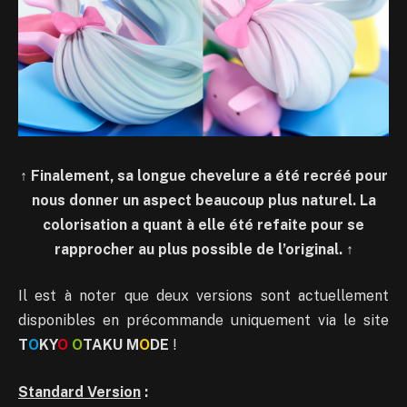
↑
Finalement, sa longue chevelure a été recréé pour
nous donner un aspect beaucoup plus naturel. La
colorisation a quant à elle été refaite pour se
rapprocher au plus possible de l’original.
↑
Il est à noter que deux versions sont actuellement
disponibles en précommande uniquement via le site
T
O
KY
O
O
TAKU M
O
DE
!
Standard Version
: