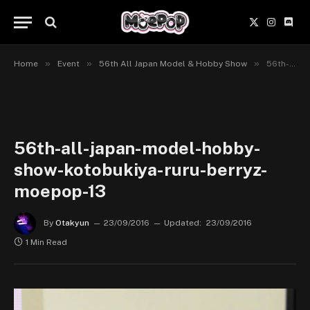
X
Instagr
Disc
(Twitter)
»
»
»
Home
Event
56th All Japan Model & Hobby Show
56th-all-japan-model-hobby-show-kotobukiya-ruru-berryz-moepop-13
56th-all-japan-model-hobby-
show-kotobukiya-ruru-berryz-
moepop-13
By
Otakyun
23/09/2016
Updated:
23/09/2016
1 Min Read