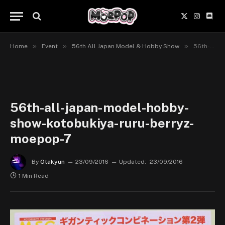
X
Instagr
Disc
(Twitter)
»
»
»
Home
Event
56th All Japan Model & Hobby Show
56th-all-japan-model-hobby-show-kotobukiya-ruru-berryz-moepop-7
56th-all-japan-model-hobby-
show-kotobukiya-ruru-berryz-
moepop-7
By
Otakyun
23/09/2016
Updated:
23/09/2016
1 Min Read