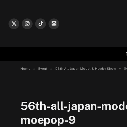
X
Instagram
TikTok
Discord
(Twitter)
»
»
»
Home
Event
56th All Japan Model & Hobby Show
5
56th-all-japan-mod
moepop-9