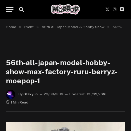
X
Instagr
Disc
(Twitter)
»
»
»
Home
Event
56th All Japan Model & Hobby Show
56th-all-japan-model-hobby-show-max-factory-ruru-berryz-moepop-1
56th-all-japan-model-hobby-
show-max-factory-ruru-berryz-
moepop-1
By
Otakyun
23/09/2016
Updated:
23/09/2016
1 Min Read