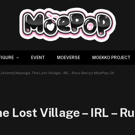
FIGURE
EVENT
MOEVERSE
MOEKKO PROJECT
[Anime] Mayoiga, The Lost Village – IRL – Ruru-Berryz MoePop (3)
e Lost Village – IRL – 