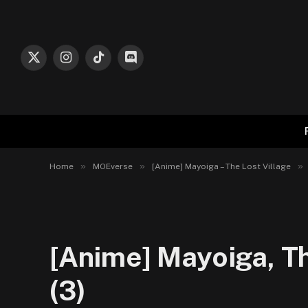
X
Instagram
TikTok
Discord
(Twitter)
»
»
»
Home
MOEverse
[Anime] Mayoiga – The Lost Village
[Anime] Mayoiga, Th
(3)