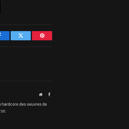
Facebook
Twitter
Pinterest
Website
Facebook
an hardcore des oeuvres de
ryz.