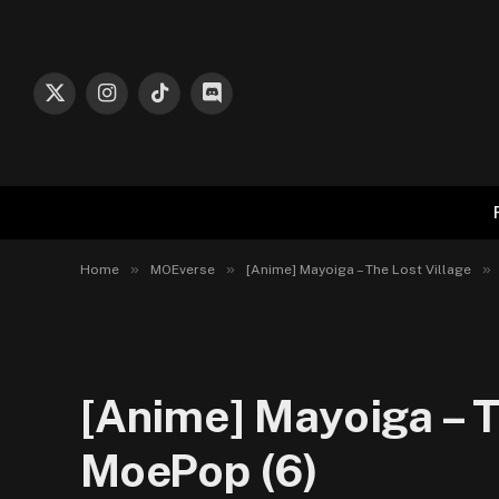
X
Instagram
TikTok
Discord
(Twitter)
»
»
»
Home
MOEverse
[Anime] Mayoiga – The Lost Village
[Anime] Mayoiga – T
MoePop (6)