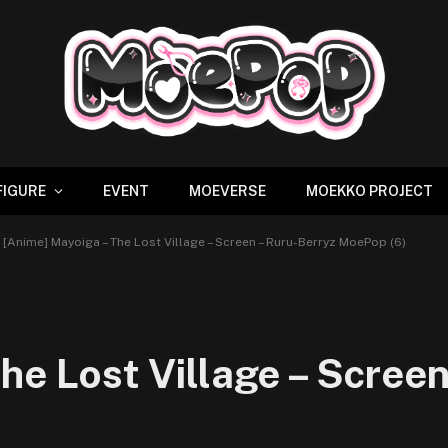
FIGURE
EVENT
MOEVERSE
MOEKKO PROJECT
[Anime] Mayoiga – The Lost Village – Screen – Ruru-Berryz MoePop (6)
he Lost Village – Screen