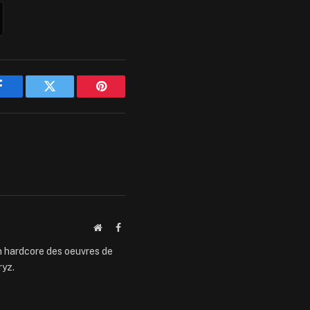
Facebook
Twitter
Pinterest
Website
Facebook
an hardcore des oeuvres de
ryz.