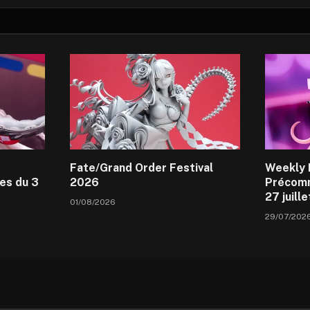
Fate/Grand Order Festival
Weekly 
es du 3
2026
Précomm
27 juill
01/08/2026
29/07/202