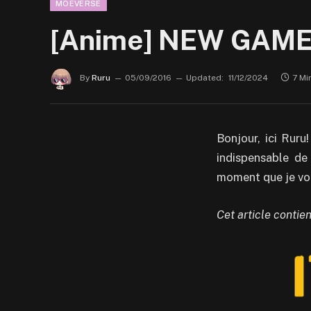
MOEVERSE
[Anime] NEW GAME
By
Ruru
05/09/2016
Updated:
11/12/2024
7 Mi
Bonjour, ici Ruru
indispensable de 
moment que je vou
Cet article contie