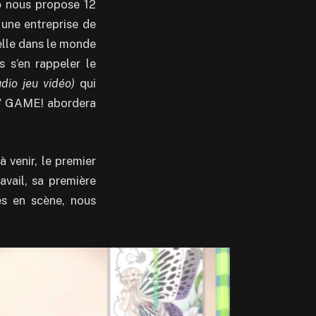
o
nous propose 12
 une entreprise de
velle dans le monde
s s’en rappeler le
dio jeu vidéo)
qui
EW GAME! abordera
 venir, le premier
avail, sa première
es en scène, nous