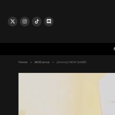
X
Instagram
TikTok
Discord
(Twitter)
»
»
Home
MOEverse
[Anime] NEW GAME!