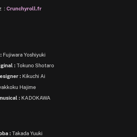
z :
Crunchyroll.fr
 :
Fujiwara Yoshiyuki
ginal :
Tokuno Shotaro
esigner :
Kikuchi Ai
akkoku Hajime
musical :
KADOKAWA
oba :
Takada Yuuki