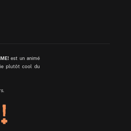
ME!
est un animé
rie plutôt cool du
rs.