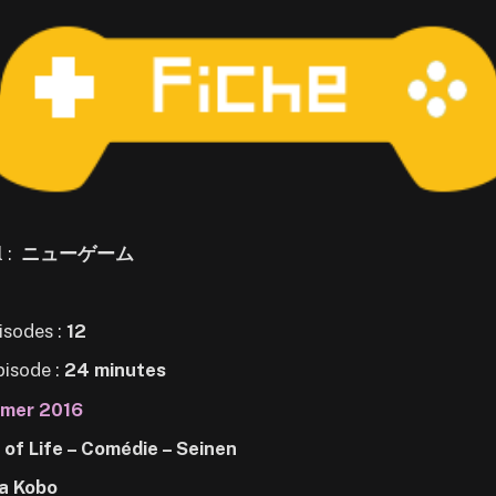
l :
ニューゲーム
isodes :
12
pisode :
24 minutes
mer 2016
 of Life – Comédie – Seinen
a Kobo