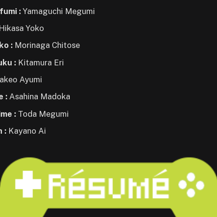
fumi :
Yamaguchi Megumi
Hikasa Yoko
ko :
Morinaga Chitose
uku :
Kitamura Eri
akeo Ayumi
e :
Asahina Madoka
ime :
Toda Megumi
 :
Kayano Ai