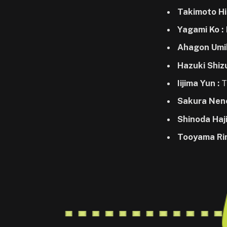
Takimoto Hi
Yagami Ko :
Ahagon Umi
Hazuki Shiz
Iijima Yun :
T
Sakura Nen
Shinoda Haj
Tooyama Rin