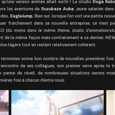
s qu’une version animée allait sortir ! Le studio
Doga Kob
vre les aventures de
Suzukaze Aoba
, jeune salariée dans
vidéo,
EagleJump
. Bien sur, lorsque l’on voit une petite nou
uer fraichement dans sa nouvelle entreprise, ce n’est pa
AKO
(du moins dans le même thème, studio d’animation/stu
nt de la même façon mais contrairement à ce dernier, N
plus légère tout en restant relativement cohérent.
 terminées sonne bon nombre de nouvelles premières fois à
 rencontre de ses collègues, son premier verre après le tr
e panne de réveil, de nombreuses situations serons mis
mières fois à chacun d’entre nous.